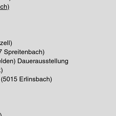
ch)
ell)
7 Spreitenbach)
elden) Dauerausstellung
)
 (5015 Erlinsbach)
)