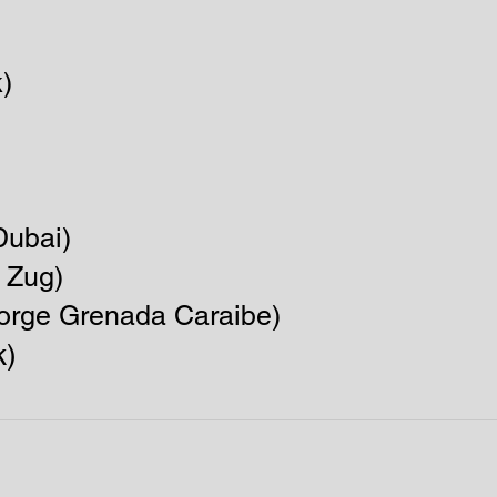
)
ubai)​
 Zug)
George Grenada Caraibe)
k)