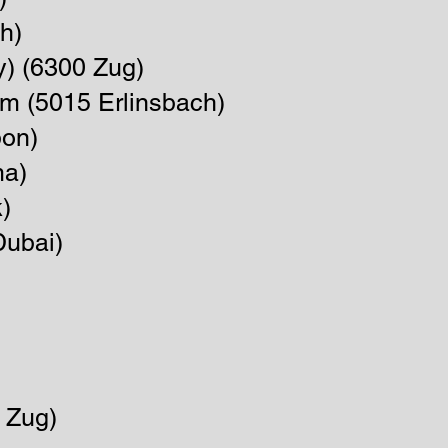
h)
y) (6300 Zug)
um
(5015 Erlinsbach)
bon)
ma)
)
ubai)
Zug)​