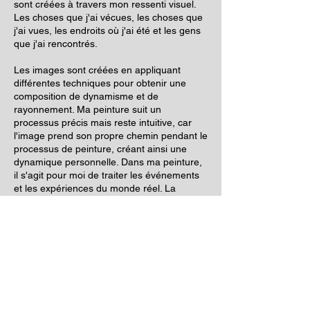
sont créées à travers mon ressenti visuel.
Les choses que j'ai vécues, les choses que
j'ai vues, les endroits où j'ai été et les gens
que j'ai rencontrés.
Les images sont créées en appliquant
différentes techniques pour obtenir une
composition de dynamisme et de
rayonnement. Ma peinture suit un
processus précis mais reste intuitive, car
l'image prend son propre chemin pendant le
processus de peinture, créant ainsi une
dynamique personnelle. Dans ma peinture,
il s'agit pour moi de traiter les événements
et les expériences du monde réel. La
peinture est pour moi le médium idéal pour
capturer les événements et les expériences
à ma manière.
Dans la vie quotidienne stressante, nous ne
voyons souvent pas ce qui se passe autour
de nous. Nous nous concentrons de plus en
plus sur les choses essentielles, qui ne
nous satisfont pas pour autant. Avec mon